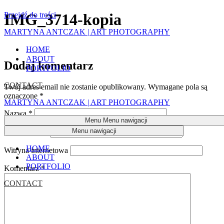
Przejdź do treści
IMG_3714-kopia
MARTYNA ANTCZAK | ART PHOTOGRAPHY
HOME
ABOUT
Dodaj komentarz
PORTFOLIO
CONTACT
Twój adres email nie zostanie opublikowany.
Wymagane pola są
oznaczone
*
MARTYNA ANTCZAK | ART PHOTOGRAPHY
Nazwa
*
Menu
Menu nawigacji
Menu nawigacji
Adres email
*
HOME
Witryna internetowa
ABOUT
PORTFOLIO
Komentarz
*
CONTACT