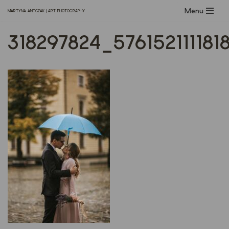
Menu
MARTYNA ANTCZAK | ART PHOTOGRAPHY
Przejdź
318297824_57615211118
do
treści