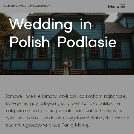
Menu
MARTYNA ANTCZAK | ART PHOTOGRAPHY
Przejdź
Wedding in
do
treści
Polish Podlasie
Domowe i wiejskie klimaty, czyli coś, co kocham najbardziej.
Szczególnie, gdy odbywają się gdzieś bardzo daleko, na
małej wiosce pod granicą z Białorusią. Jak to tradycyjnie
bywa na Podlasiu, podczas przygotowań ślubnych zostałam
przemile ugoszczona przez Panią Mamę.