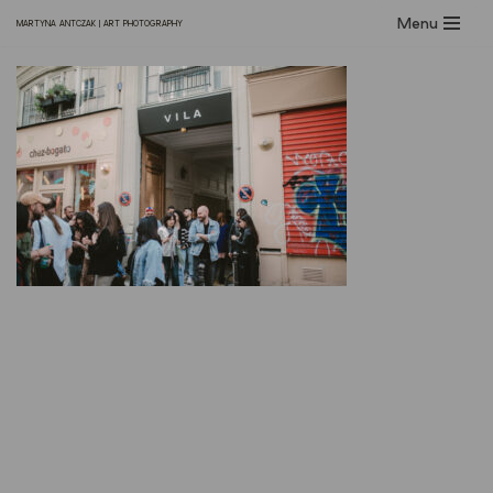
Menu
MARTYNA ANTCZAK | ART PHOTOGRAPHY
Przejdź
do
treści