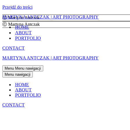
Przejdź do treści
MARTYNA ANTCZAK | ART PHOTOGRAPHY
Ⓒ Martyna Antczak
Ⓒ Martyna Antczak
HOME
ABOUT
PORTFOLIO
CONTACT
MARTYNA ANTCZAK | ART PHOTOGRAPHY
Menu
Menu nawigacji
Menu nawigacji
HOME
ABOUT
PORTFOLIO
CONTACT