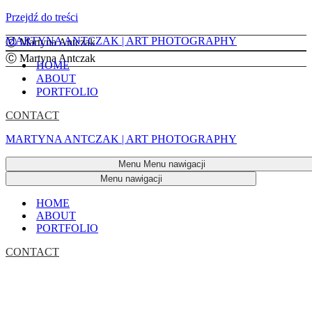
Przejdź do treści
MARTYNA ANTCZAK | ART PHOTOGRAPHY
Ⓒ Martyna Antczak
Ⓒ Martyna Antczak
HOME
ABOUT
PORTFOLIO
CONTACT
MARTYNA ANTCZAK | ART PHOTOGRAPHY
Menu
Menu nawigacji
Menu nawigacji
HOME
ABOUT
PORTFOLIO
CONTACT