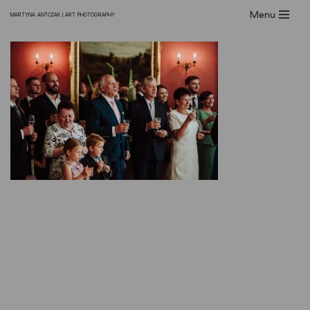
Menu
MARTYNA ANTCZAK | ART PHOTOGRAPHY
Przejdź
do
treści