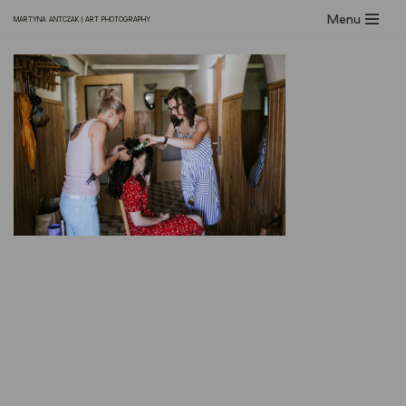
Menu
MARTYNA ANTCZAK | ART PHOTOGRAPHY
Przejdź
do
treści