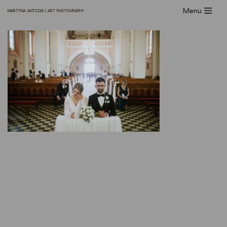
Menu
MARTYNA ANTCZAK | ART PHOTOGRAPHY
Przejdź
do
treści